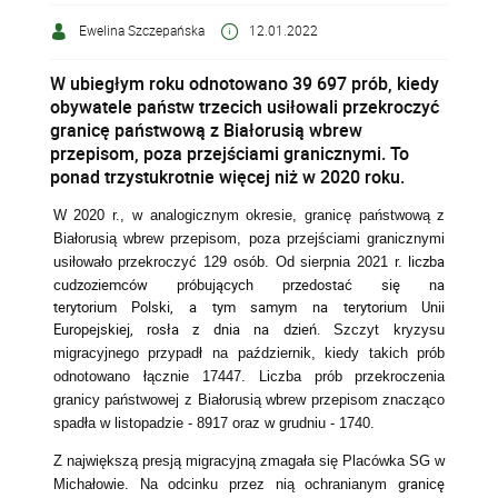
Ewelina Szczepańska
12.01.2022
W ubiegłym roku odnotowano 39 697 prób, kiedy
obywatele państw trzecich usiłowali przekroczyć
granicę państwową z Białorusią wbrew
przepisom, poza przejściami granicznymi. To
ponad trzystukrotnie więcej niż w 2020 roku.
W 2020 r., w analogicznym okresie, granicę państwową z
Białorusią wbrew przepisom, poza przejściami granicznymi
liczba
usiłowało przekroczyć 129 osób. Od sierpnia 2021 r.
cudzoziemców próbujących przedostać się na
terytorium Polski, a tym samym na terytorium Unii
Europejskiej, rosła z dnia na dzień.
Szczyt kryzysu
migracyjnego przypadł na październik, kiedy takich prób
odnotowano łącznie 17447. Liczba prób
przekroczenia
granicy państwowej z Białorusią wbrew przepisom znacząco
spadła w listopadzie - 8917 oraz w grudniu - 1740.
Z największą presją migracyjną zmagała się Placówka SG w
granicę
Michałowie. Na odcinku przez nią ochranianym