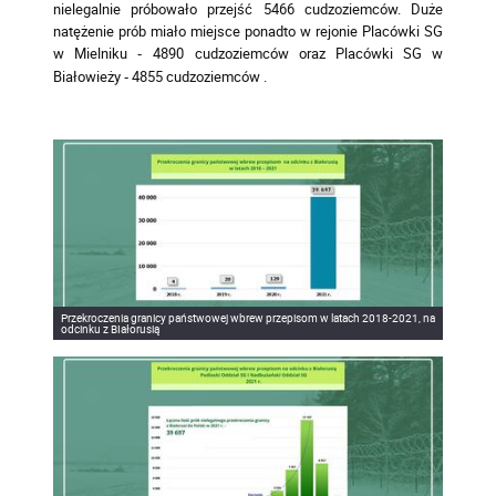
nielegalnie próbowało przejść 5466 cudzoziemców. Duże
natężenie prób miało miejsce ponadto w rejonie Placówki SG
w Mielniku
4890 cudzoziemców oraz Placówki SG w
-
Białowieży
4855 cudzoziemców .
-
Przekroczenia granicy państwowej wbrew przepisom w latach 2018-2021, na
odcinku z BIałorusią