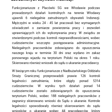
Funkcjonariusze z Placówki SG we Włodawie podczas
prowadzonych działań kontrolnych na terenie Włodawy
ujawnili 6 nielegalnie zatrudnionych obywateli Indonezji.
Mężczyźni w wieku 24 - 45 lat pracowali bez wymaganych
oświadczeń o zamiarze powierzenia pracy i zezwoleń
uprawniających ich do wykonywania pracy. W związku ze
stwierdzonymi podczas kontroli nieprawidłowościami, wobec
cudzoziemców wszczęto postępowania administracyjne.
Nielegalnych pracowników zobowiązano do opuszczenia
naszego kraju w terminie 30 dni oraz wydano im zakaz
ponownego wjazdu na terytorium Polski na okres 1 roku.
Skierowano również wniosek do sądu o ukaranie pracodawcy.
W bieżącym roku funkcjonariusze z Nadbużańskiego Oddziału
Straży Granicznej przeprowadzili prawie 126 kontroli
legalności zatrudnienia, które objęły ponad 5314
cudzoziemców. W wyniku tych działań ponad 14
cudzoziemców zostało zobowiązanych do opuszczenia
terytorium Polski, wobec 188 nielegalnych pracowników z
zagranicy skierowano wnioski do Sądu o ukaranie. Kontrole
legalności spowodowały również skierowaniem do sądu
wniosków o ukaranie wobec 44 pracodawców, którzy