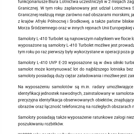
funkcjonariusze Biura Lotnictwa uczestniczyli w 2 misjach zag
Granicznej. W tym roku zaplanowany jest udział Lotnictwa 
Granicznej realizują misje zarówno nad obszarami morskimi, 
z krajów Afryki Północnej i Środkowej, a także państw blisk
Morza Śródziemnego oraz w innych rejonach Unii Europejskiej 
Samoloty L-410 Turbolet są najnowszym nabytkiem we flocie lo
wyposażone są samoloty L-410 Turbolet możliwe jest prowadzen
tym roku po raz pierwszy były wykorzystane w operacji poza g
Samoloty L-410 UVP E-20 wyposażone są w dwa silniki turbin
samolot może kontynuować lot do najbliższego lotniska bez
samoloty posiadają duży ciężar załadowania i możliwe jest za
Na wyposażeniu samolotów są m.in. radary umożliwiające w
identyfikacji jednostek nawodnych, zainstalowany w samolotac
precyzyjna identyfikacja obserwowanych obiektów, znajdującyc
obrazów oraz łączność telefoniczną na rozległych obszarach 
Samoloty posiadają także wyposażenie ratunkowe załogi niez
poszukiwaniu rozbitków.