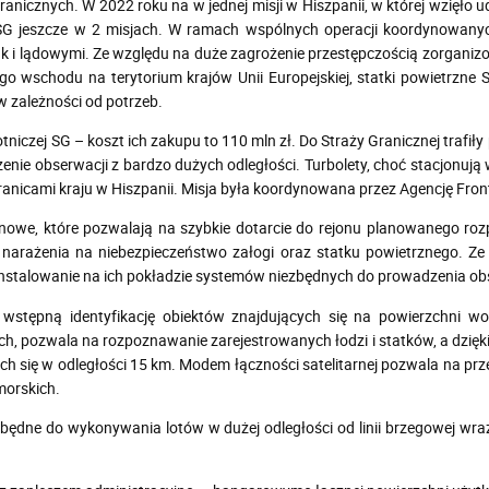
ranicznych. W 2022 roku na w jednej misji w Hiszpanii, w której wzięło 
SG jeszcze w 2 misjach. W ramach wspólnych operacji koordynowanych
jak i lądowymi. Ze względu na duże zagrożenie przestępczością zorgani
iego wschodu na terytorium krajów Unii Europejskiej, statki powietrzne
w zależności od potrzeb.
tniczej SG – koszt ich zakupu to 110 mln zł. Do Straży Granicznej trafi
ie obserwacji z bardzo dużych odległości. Turbolety, choć stacjonują w
ranicami kraju w Hiszpanii. Misja była koordynowana przez Agencję Fron
owe, które pozwalają na szybkie dotarcie do rejonu planowanego roz
 narażenia na niebezpieczeństwo załogi oraz statku powietrznego. 
instalowanie na ich pokładzie systemów niezbędnych do prowadzenia obs
stępną identyfikację obiektów znajdujących się na powierzchni wod
h, pozwala na rozpoznawanie zarejestrowanych łodzi i statków, a dzięki 
h się w odległości 15 km. Modem łączności satelitarnej pozwala na prz
morskich.
będne do wykonywania lotów w dużej odległości od linii brzegowej w