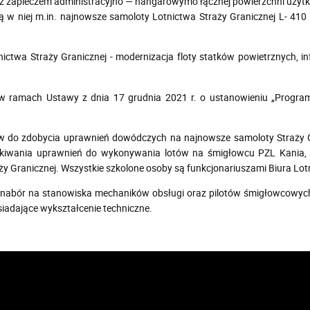
 zapleczem administracyjno — hangarowymo łącznej powierzchni użytk
w niej m.in. najnowsze samoloty Lotnictwa Straży Granicznej L- 410 Tu
nictwa Straży Granicznej - modernizacja floty statków powietrznych, i
w ramach Ustawy z dnia 17 grudnia 2021 r. o ustanowieniu „Programu 
w do zdobycia uprawnień dowódczych na najnowsze samoloty Straży Gr
skiwania uprawnień do wykonywania lotów na śmigłowcu PZL Kania, a
ży Granicznej. Wszystkie szkolone osoby są funkcjonariuszami Biura Lot
i nabór na stanowiska mechaników obsługi oraz pilotów śmigłowcowy
siadające wykształcenie techniczne.