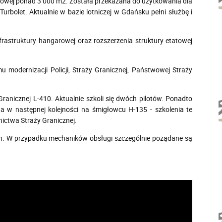
owej ponad 3 000 m2. Została przekazana do użytkowania dla
rbolet. Aktualnie w bazie lotniczej w Gdańsku pełni służbę i
nfrastruktury hangarowej oraz rozszerzenia struktury etatowej
modernizacji Policji, Straży Granicznej, Państwowej Straży
anicznej L-410. Aktualnie szkoli się dwóch pilotów. Ponadto
 w następnej kolejności na śmigłowcu H-135 - szkolenia te
nictwa Straży Granicznej.
ch. W przypadku mechaników obsługi szczególnie pożądane są