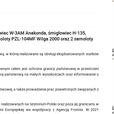
łowiec W-3AM Anakonda, śmigłowiec H-135,
moloty PZL-104MF Wilga 2000 oraz 2 samoloty
wą, w której realizowane są obsługi eksploatowanych statków
głównym celem jest ochrona granicy państwowej w przestrzeni
ranicę państwową na małych wysokościach oraz informowanie o
stwowej, a także prowadzenie prac powietrznych związanych z
ealizowanych na terytorium Polski oraz poza jej granicami, w
nii Europejskiej we współpracy z Agencją Frontex. W 2021