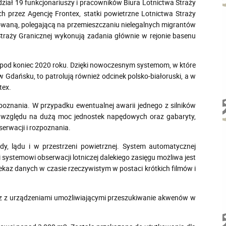
udział 19 funkcjonariuszy i pracowników Biura Lotnictwa Straży
 przez Agencję Frontex, statki powietrzne Lotnictwa Straży
zowaną, polegającą na przemieszczaniu nielegalnych migrantów
 Straży Granicznej wykonują zadania głównie w rejonie basenu
ły pod koniec 2020 roku. Dzięki nowoczesnym systemom, w które
 Gdańsku, to patrolują również odcinek polsko-białoruski, a w
tex.
poznania. W przypadku ewentualnej awarii jednego z silników
Ze względu na dużą moc jednostek napędowych oraz gabaryty,
erwacji i rozpoznania.
y, lądu i w przestrzeni powietrznej. System automatycznej
systemowi obserwacji lotniczej dalekiego zasięgu możliwa jest
ekaz danych w czasie rzeczywistym w postaci krótkich filmów i
raz z urządzeniami umożliwiającymi przeszukiwanie akwenów w