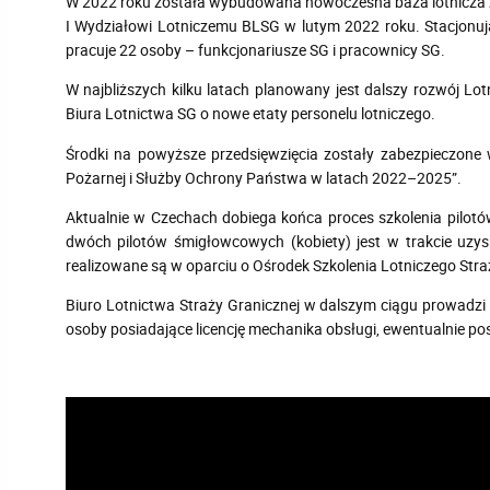
W 2022 roku została wybudowana nowoczesna baza lotnicza z
I Wydziałowi Lotniczemu BLSG w lutym 2022 roku. Stacjonują 
pracuje 22 osoby – funkcjonariusze SG i pracownicy SG.
W najbliższych kilku latach planowany jest dalszy rozwój Lot
Biura Lotnictwa SG o nowe etaty personelu lotniczego.
Środki na powyższe przedsięwzięcia zostały zabezpieczone 
Pożarnej i Służby Ochrony Państwa w latach 2022–2025”.
Aktualnie w Czechach dobiega końca proces szkolenia pilotó
dwóch pilotów śmigłowcowych (kobiety) jest w trakcie uzy
realizowane są w oparciu o Ośrodek Szkolenia Lotniczego Stra
Biuro Lotnictwa Straży Granicznej w dalszym ciągu prowadz
osoby posiadające licencję mechanika obsługi, ewentualnie po