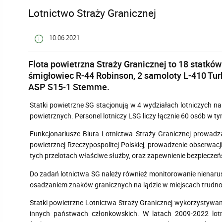
Lotnictwo Straży Granicznej
10.06.2021
Flota powietrzna Straży Granicznej to 18 stat
śmigłowiec R-44 Robinson, 2 samoloty L-410 Tu
ASP S15-1 Stemme.
Statki powietrzne SG stacjonują w 4 wydziałach lotniczych 
powietrznych. Personel lotniczy LSG liczy łącznie 60 osób w t
Funkcjonariusze Biura Lotnictwa Straży Granicznej prowadzą
powietrznej Rzeczypospolitej Polskiej, prowadzenie obserwa
tych przelotach właściwe służby, oraz zapewnienie bezpiecze
Do zadań lotnictwa SG należy również monitorowanie nienaru
osadzaniem znaków granicznych na lądzie w miejscach trudn
Statki powietrzne Lotnictwa Straży Granicznej wykorzystywan
innych państwach członkowskich. W latach 2009-2022 lotn