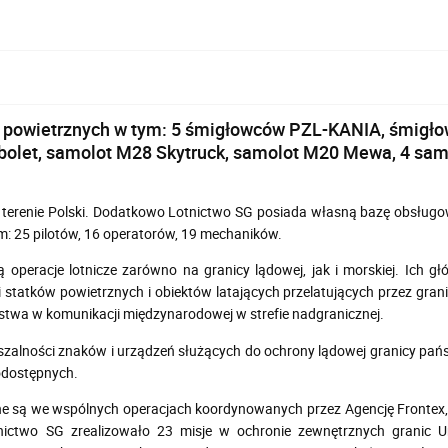
ków powietrznych w tym: 5 śmigłowców PZL-KANIA, śmig
rbolet, samolot M28 Skytruck, samolot M20 Mewa, 4 sa
na terenie Polski. Dodatkowo Lotnictwo SG posiada własną bazę obsługo
ym: 25 pilotów, 16 operatorów, 19 mechaników.
 operacje lotnicze zarówno na granicy lądowej, jak i morskiej. Ich 
cji statków powietrznych i obiektów latających przelatujących przez g
ństwa w komunikacji międzynarodowej w strefie nadgranicznej.
szalności znaków i urządzeń służących do ochrony lądowej granicy pań
odostępnych.
e są we wspólnych operacjach koordynowanych przez Agencję Frontex, r
ictwo SG zrealizowało 23 misje w ochronie zewnętrznych granic U