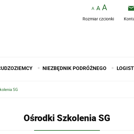
Rozmiar czcionki
Kont
CUDZOZIEMCY
NIEZBĘDNIK PODRÓŻNEGO
LOGIS
kolenia SG
Ośrodki Szkolenia SG