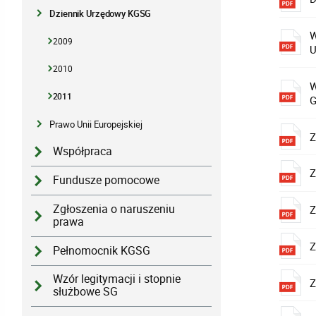
Dziennik Urzędowy KGSG
W
2009
U
2010
W
2011
G
Prawo Unii Europejskiej
Z
Współpraca
Z
Fundusze pomocowe
Zgłoszenia o naruszeniu
Z
prawa
Z
Pełnomocnik KGSG
Wzór legitymacji i stopnie
Z
służbowe SG