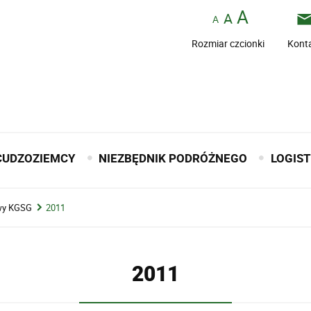
Rozmiar czcionki
Kont
CUDZOZIEMCY
NIEZBĘDNIK PODRÓŻNEGO
LOGIS
owy KGSG
2011
2011