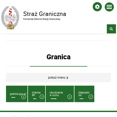
Straż Graniczna
Komenda Główna Straży Granicznej
Granica
pokaż menu
Granice
Utrudnienia
Statystyki
granica.gov.pl
RP
w ruchu
SG