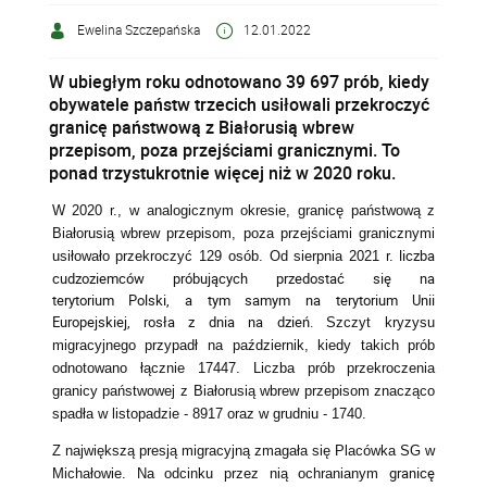
Ewelina Szczepańska
12.01.2022
W ubiegłym roku odnotowano 39 697 prób, kiedy
obywatele państw trzecich usiłowali przekroczyć
granicę państwową z Białorusią wbrew
przepisom, poza przejściami granicznymi. To
ponad trzystukrotnie więcej niż w 2020 roku.
W 2020 r., w analogicznym okresie, granicę państwową z
Białorusią wbrew przepisom, poza przejściami granicznymi
liczba
usiłowało przekroczyć 129 osób. Od sierpnia 2021 r.
cudzoziemców próbujących przedostać się na
terytorium Polski, a tym samym na terytorium Unii
Europejskiej, rosła z dnia na dzień.
Szczyt kryzysu
migracyjnego przypadł na październik, kiedy takich prób
odnotowano łącznie 17447. Liczba prób
przekroczenia
granicy państwowej z Białorusią wbrew przepisom znacząco
spadła w listopadzie - 8917 oraz w grudniu - 1740.
Z największą presją migracyjną zmagała się Placówka SG w
granicę
Michałowie. Na odcinku przez nią ochranianym