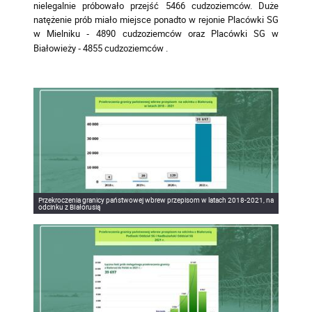
nielegalnie próbowało przejść 5466 cudzoziemców. Duże
natężenie prób miało miejsce ponadto w rejonie Placówki SG
w Mielniku
4890 cudzoziemców oraz Placówki SG w
-
Białowieży
4855 cudzoziemców .
-
Przekroczenia granicy państwowej wbrew przepisom w latach 2018-2021, na
odcinku z BIałorusią