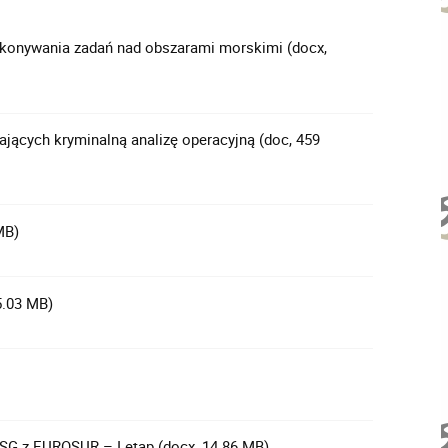
onywania zadań nad obszarami morskimi (docx,
jących kryminalną analizę operacyjną (doc, 459
MB)
5.03 MB)
SG z EUROSUR – I etap (docx, 14.86 MB)