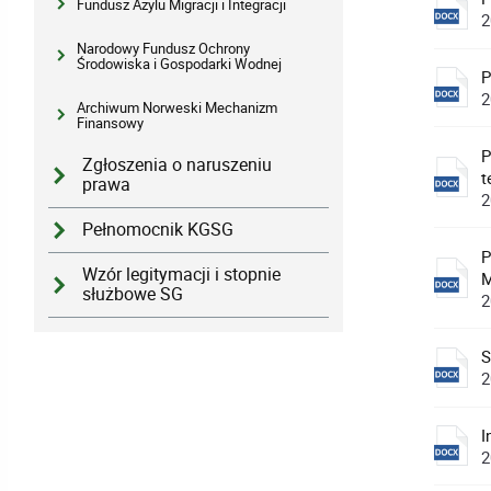
Fundusz Azylu Migracji i Integracji
2
Narodowy Fundusz Ochrony
Środowiska i Gospodarki Wodnej
P
2
Archiwum Norweski Mechanizm
Finansowy
P
Zgłoszenia o naruszeniu
t
prawa
2
Pełnomocnik KGSG
P
Wzór legitymacji i stopnie
służbowe SG
2
S
2
I
2