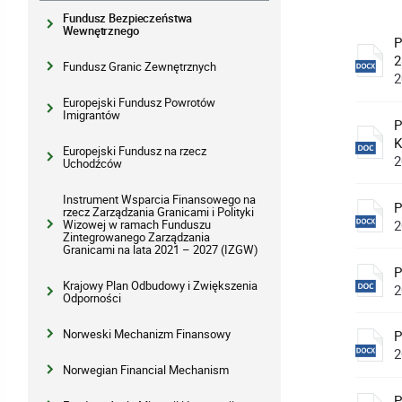
Fundusz Bezpieczeństwa
Wewnętrznego
P
2
Fundusz Granic Zewnętrznych
2
Europejski Fundusz Powrotów
Imigrantów
P
K
Europejski Fundusz na rzecz
2
Uchodźców
Instrument Wsparcia Finansowego na
P
rzecz Zarządzania Granicami i Polityki
2
Wizowej w ramach Funduszu
Zintegrowanego Zarządzania
Granicami na lata 2021 – 2027 (IZGW)
P
Krajowy Plan Odbudowy i Zwiększenia
2
Odporności
Norweski Mechanizm Finansowy
P
2
Norwegian Financial Mechanism
P