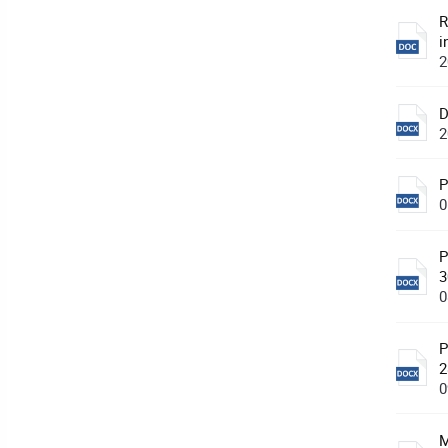
R
i
2
D
2
P
0
P
3
0
P
2
0
M