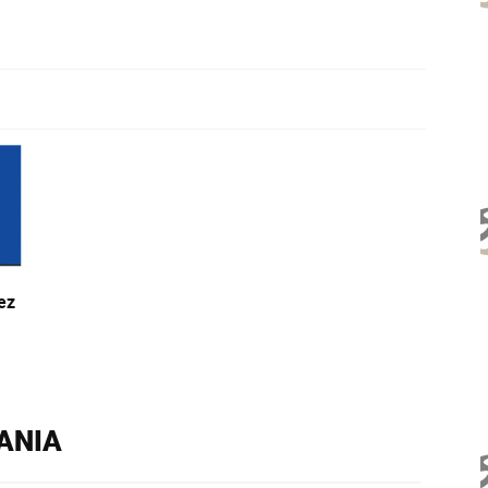
ez
RANIA