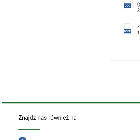
(
2
Z
1
Znajdź nas również na