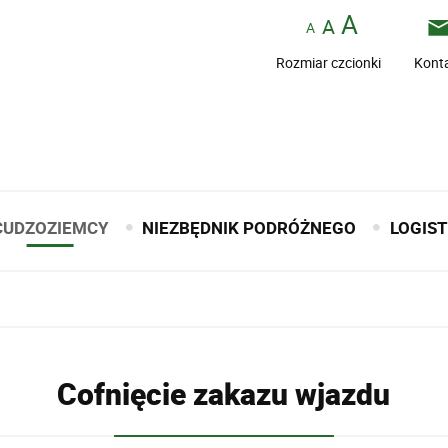
Rozmiar czcionki
Kont
CUDZOZIEMCY
NIEZBĘDNIK PODRÓŻNEGO
LOGIS
Cofnięcie zakazu wjazdu