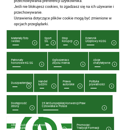
przechowywania preferencji użytkownika.
Jeśli nie blokujesz cookies, to zgadzasz się na ich używanie i
przechowywanie.
Ustawienia dotyczące plików cookie mogą być zmienione w
opcjach przeglądarki.
Materiały foto
Sport
Stop
Dziennik
i wideo
SG
Korupcji
Urzędowy KGSG
Patronaty
Ogłoszenia o
Akcje
honorowe KG SG
zbyciu mienia
charytatywne
Handel
Prawa
Polityka
Duszpasterstwo
ludźmi
autorskie
prywatności
Dostępność
25 lat Europejskiej Konwencji Praw
strony
Człowieka w Polsce
Album Jubileuszowy „Historia
Promocja i
muzyką pisana”
Tradycje Formacji