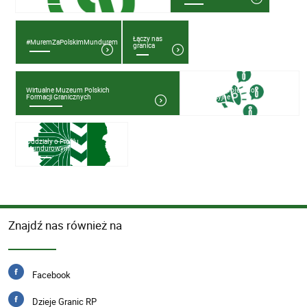
Łączy nas
#MuremZaPolskimMundurem
granica
Wirtualne Muzeum Polskich
Kampanie społeczno-
Formacji Granicznych
informacyjne
Oddziały o Profilu
Mundurowym
Znajdź nas również na
Facebook
Dzieje Granic RP