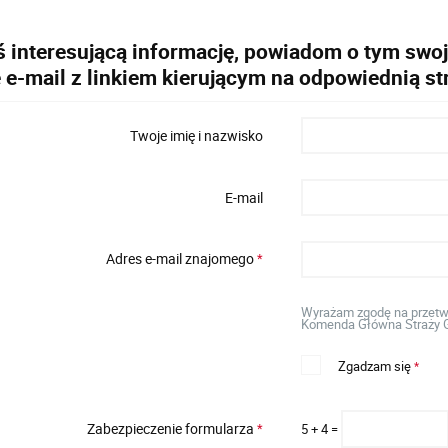
ś interesującą informację, powiadom o tym sw
e e-mail z linkiem kierującym na odpowiednią s
Twoje imię i nazwisko
E-mail
Adres e-mail znajomego
*
Wyrażam zgodę na przetwa
Komenda Główna Straży G
Zgadzam się
*
Zabezpieczenie formularza
5 + 4 =
*