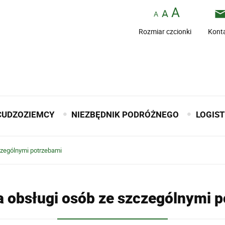
Rozmiar czcionki
Kont
CUDZOZIEMCY
NIEZBĘDNIK PODRÓŻNEGO
LOGIS
czególnymi potrzebami
 obsługi osób ze szczególnymi 