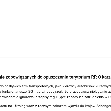
ie zobowiązanych do opuszczenia terytorium RP. O karz
 dolnośląskich firm transportowych, jako kierowcy autobusów kursowyc
unkcjonariusze SG nabrali podejrzeń, że pracodawca nielegalnie zatr
y świadomie ignorował przepisy regulujące zasady ich zatrudnienia w P
otu na Ukrainę wraz z rocznym zakazem wjazdu do krajów Schengen