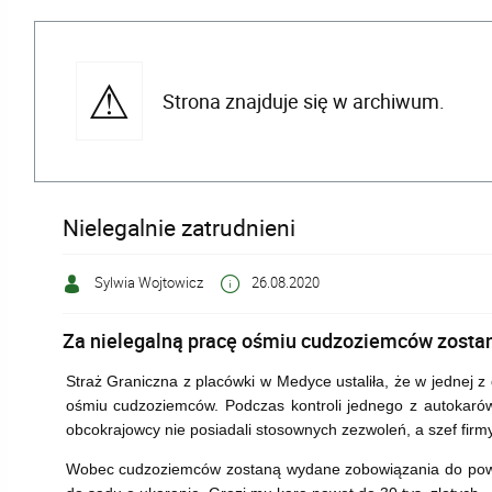
Strona znajduje się w archiwum.
Nielegalnie zatrudnieni
Sylwia Wojtowicz
26.08.2020
Za nielegalną pracę ośmiu cudzoziemców zostan
Straż Graniczna z placówki w Medyce ustaliła, że w jednej z
ośmiu cudzoziemców. Podczas kontroli jednego z autokarów f
obcokrajowcy nie posiadali stosownych zezwoleń, a szef firm
Wobec cudzoziemców zostaną wydane zobowiązania do powr