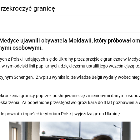
rzekroczyć granicę
 Medyce ujawnili obywatela Mołdawii, który próbował o
anymi osobowymi.
ch z Polski i udających się do Ukrainy przez przejście graniczne w Medyc
w tym odciski linii papilarnych, dzięki czemu ustalili jego wcześniejszą 
yjnym Schengen. Z wpisu wynikało, że władze Belgii wydały wobec nieg
kroczenia granicy poprzez posługiwanie się zmienionymi danymi osobowy
oskarżenia. Za popełnione przestępstwo grozi kara do 3 lat pozbawienia 
powrotu i opuścił terytorium Polski, wyjeżdżając na Ukrainę.