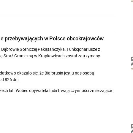
nie przebywających w Polsce obcokrajowców.
 Dąbrowie Górniczej Pakistańczyka. Funkcjonariusze z
olską Straż Graniczną w Krapkowicach został zatrzymany
tkowo okazało się, że Białorusin jest u nas osobą
od 826 dni.
ch lat. Wobec obywatela Indii trwają czynności zmierzające