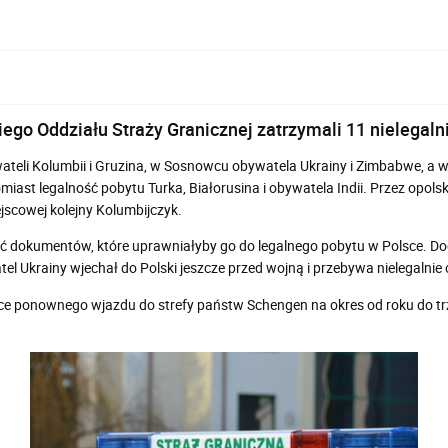
ego Oddziału Straży Granicznej zatrzymali 11 nielegal
eli Kolumbii i Gruzina, w Sosnowcu obywatela Ukrainy i Zimbabwe, a w
tomiast legalność pobytu Turka, Białorusina i obywatela Indii. Przez op
jscowej kolejny Kolumbijczyk.
 dokumentów, które uprawniałyby go do legalnego pobytu w Polsce. Doda
l Ukrainy wjechał do Polski jeszcze przed wojną i przebywa nielegalnie 
 ponownego wjazdu do strefy państw Schengen na okres od roku do trze