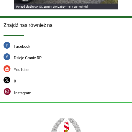
Pojazd służbowy SG za nim stoi zatrzymany samochód
Znajdź nas również na
Facebook
Dzieje Granic RP
YouTube
X
Instagram