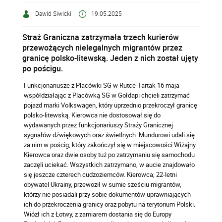
Dawid Siwicki
19.05.2025
Straż Graniczna zatrzymała trzech kurierów
przewożących nielegalnych migrantów przez
granicę polsko-litewską. Jeden z nich został ujęty
po pościgu.
Funkcjonariusze z Placówki SG w Rutce-Tartak 16 maja
współdziałając z Placówką SG w Gołdapi chcieli zatrzymać
pojazd marki Volkswagen, który uprzednio przekroczył granicę
polsko-litewską. Kierowca nie dostosował się do
wydawanych przez funkcjonariuszy Straży Granicznej
sygnałów dźwiękowych oraz świetlnych. Mundurowi udali się
za nim w pościg, który zakończył się w miejscowości Wiżajny.
Kierowca oraz dwie osoby tuż po zatrzymaniu się samochodu
zaczęli uciekać. Wszystkich zatrzymano, w aucie znajdowało
się jeszcze czterech cudzoziemców. Kierowca, 22-letni
obywatel Ukrainy, przewoził w sumie sześciu migrantów,
którzy nie posiadali przy sobie dokumentów uprawniających
ich do przekroczenia granicy oraz pobytu na terytorium Polski.
Wiózł ich z Łotwy, z zamiarem dostania się do Europy