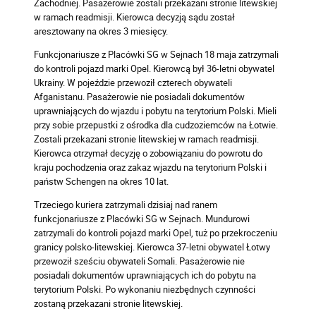
Zachodniej. Pasażerowie zostali przekazani stronie litewskiej
w ramach readmisji. Kierowca decyzją sądu został
aresztowany na okres 3 miesięcy.
Funkcjonariusze z Placówki SG w Sejnach 18 maja zatrzymali
do kontroli pojazd marki Opel. Kierowcą był 36-letni obywatel
Ukrainy. W pojeździe przewoził czterech obywateli
Afganistanu. Pasażerowie nie posiadali dokumentów
uprawniających do wjazdu i pobytu na terytorium Polski. Mieli
przy sobie przepustki z ośrodka dla cudzoziemców na Łotwie.
Zostali przekazani stronie litewskiej w ramach readmisji.
Kierowca otrzymał decyzję o zobowiązaniu do powrotu do
kraju pochodzenia oraz zakaz wjazdu na terytorium Polski i
państw Schengen na okres 10 lat.
Trzeciego kuriera zatrzymali dzisiaj nad ranem
funkcjonariusze z Placówki SG w Sejnach. Mundurowi
zatrzymali do kontroli pojazd marki Opel, tuż po przekroczeniu
granicy polsko-litewskiej. Kierowca 37-letni obywatel Łotwy
przewoził sześciu obywateli Somali. Pasażerowie nie
posiadali dokumentów uprawniających ich do pobytu na
terytorium Polski. Po wykonaniu niezbędnych czynności
zostaną przekazani stronie litewskiej.