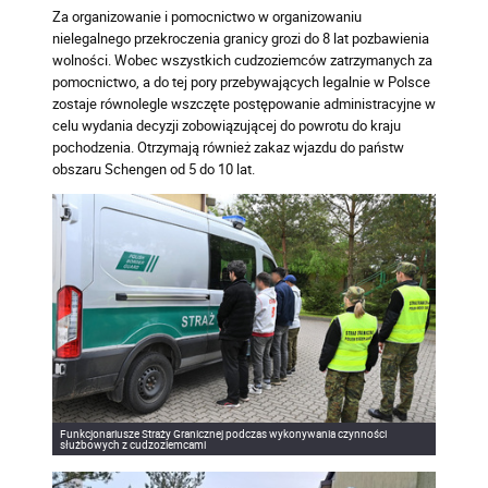
Za organizowanie i pomocnictwo w organizowaniu
nielegalnego przekroczenia granicy grozi do 8 lat pozbawienia
wolności. Wobec wszystkich cudzoziemców zatrzymanych za
pomocnictwo, a do tej pory przebywających legalnie w Polsce
zostaje równolegle wszczęte postępowanie administracyjne w
celu wydania decyzji zobowiązującej do powrotu do kraju
pochodzenia. Otrzymają również zakaz wjazdu do państw
obszaru Schengen od 5 do 10 lat.
Funkcjonariusze Straży Granicznej podczas wykonywania czynności
służbowych z cudzoziemcami