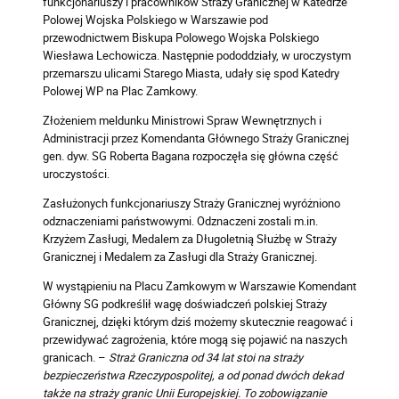
funkcjonariuszy i pracowników Straży Granicznej w Katedrze
Polowej Wojska Polskiego w Warszawie pod
przewodnictwem Biskupa Polowego Wojska Polskiego
Wiesława Lechowicza. Następnie pododdziały, w uroczystym
przemarszu ulicami Starego Miasta, udały się spod Katedry
Polowej WP na Plac Zamkowy.
Złożeniem meldunku Ministrowi Spraw Wewnętrznych i
Administracji przez Komendanta Głównego Straży Granicznej
gen. dyw. SG Roberta Bagana rozpoczęła się główna część
uroczystości.
Zasłużonych funkcjonariuszy Straży Granicznej wyróżniono
odznaczeniami państwowymi. Odznaczeni zostali m.in.
Krzyżem Zasługi, Medalem za Długoletnią Służbę w Straży
Granicznej i Medalem za Zasługi dla Straży Granicznej.
W wystąpieniu na Placu Zamkowym w Warszawie Komendant
Główny SG podkreślił wagę doświadczeń polskiej Straży
Granicznej, dzięki którym dziś możemy skutecznie reagować i
przewidywać zagrożenia, które mogą się pojawić na naszych
granicach. –
Straż Graniczna od 34 lat stoi na straży
bezpieczeństwa Rzeczypospolitej, a od ponad dwóch dekad
także na straży granic Unii Europejskiej. To zobowiązanie