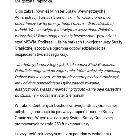
Małgorzata Paprocka.
Głos zabrał również Minister Spraw Wewnętrznych i
Administracji Tomasz Siemoniak. -
To wielki honor móc
uczestniczyć w tej uroczystości i razem z Wami dzielić tę
radość. Wasze święto jest świętem wszystkich Polaków,
którzy dzięki Wam mogą czuć się bezpiecznie
- powiedział
szef MSWiA. Podkreślił, że na barkach funkcjonariuszy Straży
Granicznej spoczywa ogromna odpowiedzialność za
bezpieczeństwo naszego kraju.
-
Jesteśmy dumni z tego, jak działa nasza Straż Graniczna.
Potraficie reagować na zagrożenia, które wciąż się zmieniają.
Dobrze wiecie o tym, że na granicy następny dzień może być
inny od dnia poprzedniego i tylko zaangażowanie,
elastyczność, wasza mądrość i przygotowanie dają narzędzia
do działania
– dodał minister Siemoniak.
W trakcie Centralnych Obchodów Święta Straży Granicznej
odbyła się promocja na pierwszy stopień oficerski Straży
Granicznej. W tym roku z okazji Święta Straży Granicznej
promowanych zostało 250 funkcjonariuszy.
Uroczystość zakończyła musztra paradna w wykonaniu