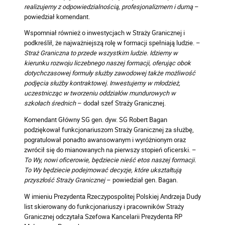
realizujemy z odpowiedzialnością, profesjonalizmem i dumą
–
powiedział komendant.
Wspomniał również o inwestycjach w Straży Granicznej i
podkreślił, że najważniejszą rolę w formacji spełniają ludzie. –
Straż Graniczna to przede wszystkim ludzie. Idziemy w
kierunku rozwoju liczebnego naszej formacji, oferując obok
dotychczasowej formuły służby zawodowej także możliwość
podjęcia służby kontraktowej. Inwestujemy w młodzież,
uczestnicząc w tworzeniu oddziałów mundurowych w
szkołach średnich
– dodał szef Straży Granicznej.
Komendant Główny SG gen. dyw. SG Robert Bagan
podziękował funkcjonariuszom Straży Granicznej za służbę,
pogratulował ponadto awansowanym i wyróżnionym oraz
zwrócił się do mianowanych na pierwszy stopień oficerski. –
To Wy, nowi oficerowie, będziecie nieść etos naszej formacji.
To Wy będziecie podejmować decyzje, które ukształtują
przyszłość Straży Granicznej
– powiedział gen. Bagan.
W imieniu Prezydenta Rzeczypospolitej Polskiej Andrzeja Dudy
list skierowany do funkcjonariuszy i pracowników Straży
Granicznej odczytała Szefowa Kancelarii Prezydenta RP