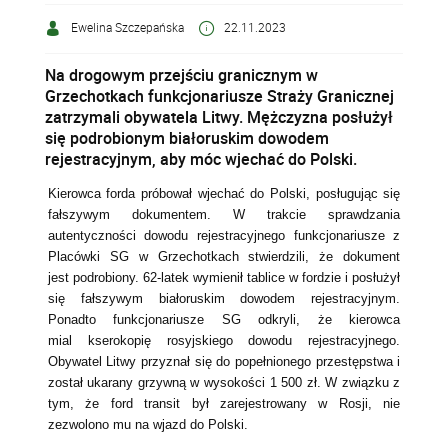
Ewelina Szczepańska
22.11.2023
Na drogowym przejściu granicznym w
Grzechotkach funkcjonariusze Straży Granicznej
zatrzymali obywatela Litwy. Mężczyzna posłużył
się podrobionym białoruskim dowodem
rejestracyjnym, aby móc wjechać do Polski.
Kierowca forda próbował wjechać do Polski, posługując się
fałszywym dokumentem. W trakcie sprawdzania
autentyczności dowodu rejestracyjnego funkcjonariusze z
Placówki SG w Grzechotkach stwierdzili, że dokument
jest podrobiony. 62-latek wymienił tablice w fordzie
i posłużył
się fałszywym białoruskim dowodem rejestracyjnym.
Ponadto funkcjonariusze SG odkryli, że kierowca
mial kserokopię rosyjskiego dowodu rejestracyjnego.
Obywatel
Litwy przyznał się do popełnionego przestępstwa i
z
ostał ukarany grzywną w wysokości 1 500 zł. W związku z
tym, że ford transit był zarejestrowany w Rosji, nie
zezwolono mu na wjazd do Polski.