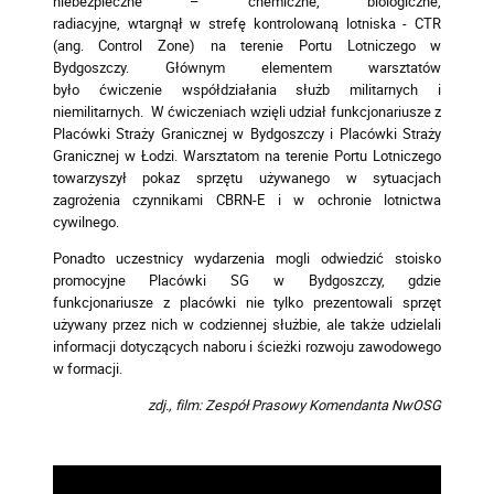
niebezpieczne – chemiczne, biologiczne,
radiacyjne, wtargnął w strefę kontrolowaną lotniska
- CTR
(ang. Control Zone)
na terenie Portu Lotniczego w
Bydgoszczy.
Głównym elementem warsztatów
było ćwiczenie współdziałania służb militarnych i
niemilitarnych. W ćwiczeniach wzięli udział funkcjonariusze z
Placówki Straży Granicznej w Bydgoszczy i Placówki Straży
Granicznej w Łodzi.
Warsztatom na terenie Portu Lotniczego
towarzyszył pokaz sprzętu używanego w sytuacjach
zagrożenia czynnikami CBRN-E i w ochronie lotnictwa
cywilnego.
Ponadto uczestnicy wydarzenia mogli odwiedzić stoisko
promocyjne Placówki SG w Bydgoszczy, gdzie
funkcjonariusze z placówki nie tylko prezentowali sprzęt
używany przez nich w codziennej służbie, ale także udzielali
informacji dotyczących naboru i ścieżki rozwoju zawodowego
w formacji.
zdj., film: Zespół Prasowy Komendanta NwOSG