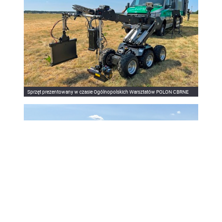
Sprzęt prezentowany w czasie Ogólnopolskich Warsztatów POLON CBRNE