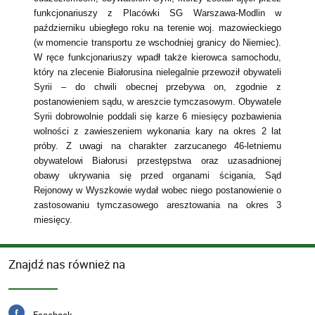
funkcjonariuszy z Placówki SG Warszawa-Modlin w
październiku ubiegłego roku na terenie woj. mazowieckiego
(w momencie transportu ze wschodniej granicy do Niemiec).
W ręce funkcjonariuszy wpadł także kierowca samochodu,
który na zlecenie Białorusina nielegalnie przewoził obywateli
Syrii – do chwili obecnej przebywa on, zgodnie z
postanowieniem sądu, w areszcie tymczasowym. Obywatele
Syrii dobrowolnie poddali się karze 6 miesięcy pozbawienia
wolności z zawieszeniem wykonania kary na okres 2 lat
próby. Z uwagi na charakter zarzucanego 46-letniemu
obywatelowi Białorusi przestępstwa oraz uzasadnionej
obawy ukrywania się przed organami ścigania, Sąd
Rejonowy w Wyszkowie wydał wobec niego postanowienie o
zastosowaniu tymczasowego aresztowania na okres 3
miesięcy.
Znajdź nas również na