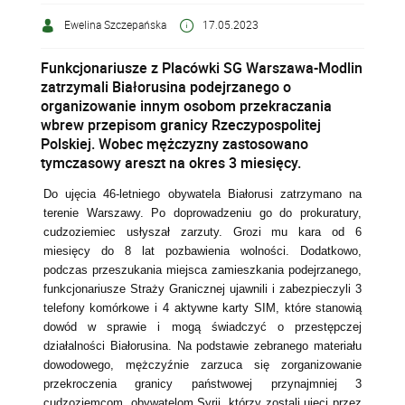
Ewelina Szczepańska
17.05.2023
Funkcjonariusze z Placówki SG Warszawa-Modlin
zatrzymali Białorusina podejrzanego o
organizowanie innym osobom przekraczania
wbrew przepisom granicy Rzeczypospolitej
Polskiej. Wobec mężczyzny zastosowano
tymczasowy areszt na okres 3 miesięcy.
Do ujęcia 46-letniego obywatela Białorusi zatrzymano na
terenie Warszawy. Po doprowadzeniu go do prokuratury,
cudzoziemiec usłyszał zarzuty. Grozi mu kara od 6
miesięcy do 8 lat pozbawienia wolności. Dodatkowo,
podczas przeszukania miejsca zamieszkania podejrzanego,
funkcjonariusze Straży Granicznej ujawnili i zabezpieczyli 3
telefony komórkowe i 4 aktywne karty SIM, które stanowią
dowód w sprawie i mogą świadczyć o przestępczej
działalności Białorusina. Na podstawie zebranego materiału
dowodowego, mężczyźnie zarzuca się zorganizowanie
przekroczenia granicy państwowej przynajmniej 3
cudzoziemcom, obywatelom Syrii, którzy zostali ujęci przez