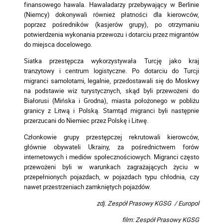
finansowego hawala. Hawaladarzy przebywający w Berlinie
(Niemcy) dokonywali również płatności dla kierowców,
poprzez pośredników (kasjerów grupy), po otrzymaniu
potwierdzenia wykonania przewozu i dotarciu przez migrantów
do miejsca docelowego.
Siatka przestępcza wykorzystywała Turcję jako kraj
tranzytowy i centrum logistyczne. Po dotarciu do Turcji
migranci samolotami, legalnie, przedostawali się do Moskwy
na podstawie wiz turystycznych, skąd byli przewożeni do
Białorusi (Mińska i Grodna), miasta położonego w pobliżu
granicy z Litwą i Polską. Stamtąd migranci byli następnie
przerzucani do Niemiec przez Polskę i Litwę.
Członkowie grupy przestępczej rekrutowali kierowców,
głównie obywateli Ukrainy, za pośrednictwem forów
internetowych i mediów społecznościowych. Migranci często
przewożeni byli w warunkach zagrażających życiu w
przepełnionych pojazdach, w pojazdach typu chłodnia, czy
nawet przestrzeniach zamkniętych pojazdów.
zdj. Zespół Prasowy KGSG / Europol
film: Zespół Prasowy KGSG