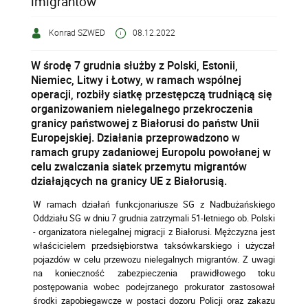
imigrantów
Konrad SZWED
08.12.2022
W środę 7 grudnia służby z Polski, Estonii,
Niemiec, Litwy i Łotwy, w ramach wspólnej
operacji, rozbiły siatkę przestępczą trudniącą się
organizowaniem nielegalnego przekroczenia
granicy państwowej z Białorusi do państw Unii
Europejskiej. Działania przeprowadzono w
ramach grupy zadaniowej Europolu powołanej w
celu zwalczania siatek przemytu migrantów
działających na granicy UE z Białorusią.
W ramach działań funkcjonariusze SG z Nadbużańskiego
Oddziału SG w dniu 7 grudnia zatrzymali 51-letniego ob. Polski
- organizatora nielegalnej migracji z Białorusi. Mężczyzna jest
właścicielem przedsiębiorstwa taksówkarskiego i użyczał
pojazdów w celu przewozu nielegalnych migrantów. Z uwagi
na konieczność zabezpieczenia prawidłowego toku
postępowania wobec podejrzanego prokurator zastosował
środki zapobiegawcze w postaci dozoru Policji oraz zakazu