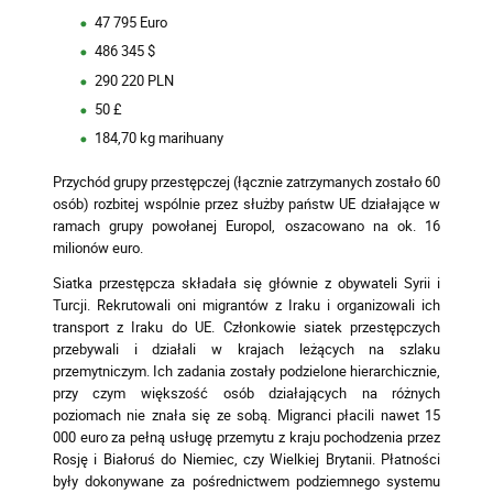
47 795 Euro
486 345 $
290 220 PLN
50 £
184,70 kg marihuany
Przychód grupy przestępczej (łącznie zatrzymanych zostało 60
osób) rozbitej wspólnie przez służby państw UE działające w
ramach grupy powołanej Europol, oszacowano na ok. 16
milionów euro.
Siatka przestępcza składała się głównie z obywateli Syrii i
Turcji. Rekrutowali oni migrantów z Iraku i organizowali ich
transport z Iraku do UE. Członkowie siatek przestępczych
przebywali i działali w krajach leżących na szlaku
przemytniczym. Ich zadania zostały podzielone hierarchicznie,
przy czym większość osób działających na różnych
poziomach nie znała się ze sobą. Migranci płacili nawet 15
000 euro za pełną usługę przemytu z kraju pochodzenia przez
Rosję i Białoruś do Niemiec, czy Wielkiej Brytanii. Płatności
były dokonywane za pośrednictwem podziemnego systemu