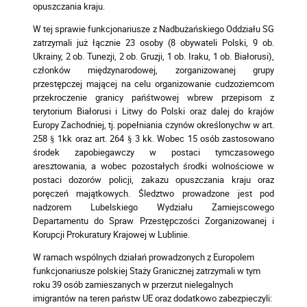
opuszczania kraju.
W tej sprawie funkcjonariusze z Nadbużańskiego Oddziału SG
zatrzymali już łącznie 23 osoby (8 obywateli Polski, 9 ob.
Ukrainy, 2 ob. Tunezji, 2 ob. Gruzji, 1 ob. Iraku, 1 ob. Białorusi),
członków międzynarodowej, zorganizowanej grupy
przestępczej mającej na celu organizowanie cudzoziemcom
przekroczenie granicy pańśtwowej wbrew przepisom z
terytorium Białorusi i Litwy do Polski oraz dalej do krajów
Europy Zachodniej, tj. popełniania czynów określonychw w art.
258 § 1kk oraz art. 264 § 3 kk. Wobec 15 osób zastosowano
środek zapobiegawczy w postaci tymczasowego
aresztowania, a wobec pozostałych środki wolnościowe w
postaci dozorów policji, zakazu opuszczania kraju oraz
poręczeń majątkowych. Śledztwo prowadzone jest pod
nadzorem Lubelskiego Wydziału Zamiejscowego
Departamentu do Spraw Przestępczości Zorganizowanej i
Korupcji Prokuratury Krajowej w Lublinie.
W ramach wspólnych działań prowadzonych z Europolem
funkcjonariusze polskiej Staży Granicznej zatrzymali w tym
roku 39 osób zamieszanych w przerzut nielegalnych
imigrantów na teren państw UE oraz dodatkowo zabezpieczyli: