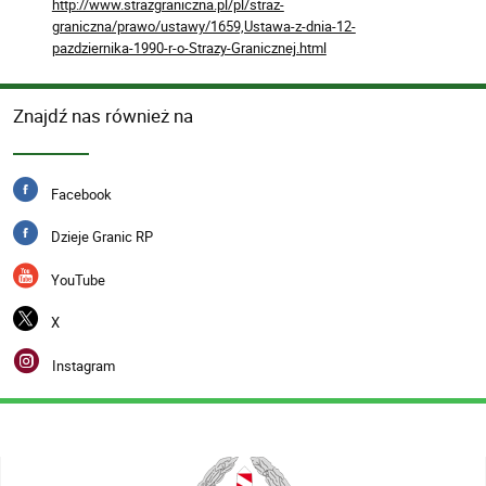
http://www.strazgraniczna.pl/pl/straz-
graniczna/prawo/ustawy/1659,Ustawa-z-dnia-12-
pazdziernika-1990-r-o-Strazy-Granicznej.html
Znajdź nas również na
Facebook
Dzieje Granic RP
YouTube
X
Instagram