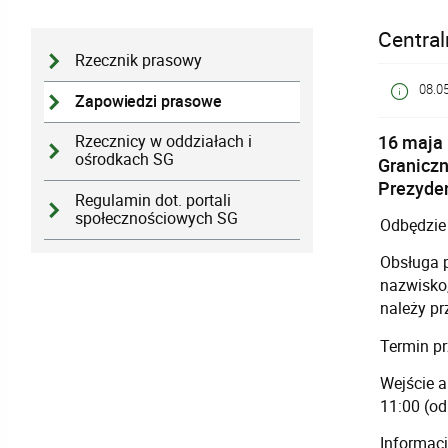
Central
Rzecznik prasowy
08.0
Zapowiedzi prasowe
16 maja 
Rzecznicy w oddziałach i
ośrodkach SG
Graniczn
Prezyden
Regulamin dot. portali
społecznościowych SG
Odbędzie 
Obsługa p
nazwisko,
należy pr
Termin pr
Wejście 
11:00
(od
Informacj