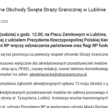
ne Obchody Święta Straży Granicznej w Lublinie
5.2026
(sobota) o godz. 12:00, na Placu Zamkowym w Lublinie,
ej z udziałem Prezydenta Rzeczypospolitej Polskiej Ka
t RP wręczy odznaczenia państwowe oraz flagi RP funk
się też promocja na pierwszy stopień oficerski Straży Graniczne
rasowa wyłącznie dla akredytowanych przedstawicieli mediów. 
 imię ojca, PESEL, nazwę redakcji, numer telefonu komórkoweg
zesyłać na adres:
akredytacje.kg@strazgraniczna.pl
.
zesyłania zgłoszeń akredytacyjnych upływa 13 maja (środa) o g
akredytowanych przedstawicieli mediów do sektora prasowego
 strony al. Tysiąclecia, Lublin). Instalacja wozów transmisyjnych
i nt. udziału Prezydenta RP w wydarzeniu udziela Marta Rachw