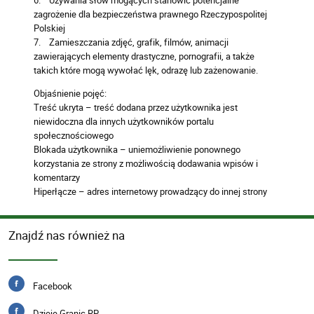
6. Używania słów mogących stanowić potencjalne
zagrożenie dla bezpieczeństwa prawnego Rzeczypospolitej
Polskiej
7. Zamieszczania zdjęć, grafik, filmów, animacji
zawierających elementy drastyczne, pornografii, a także
takich które mogą wywołać lęk, odrazę lub zażenowanie.
Objaśnienie pojęć:
Treść ukryta – treść dodana przez użytkownika jest
niewidoczna dla innych użytkowników portalu
społecznościowego
Blokada użytkownika – uniemożliwienie ponownego
korzystania ze strony z możliwością dodawania wpisów i
komentarzy
Hiperłącze – adres internetowy prowadzący do innej strony
Znajdź nas również na
Facebook
Dzieje Granic RP