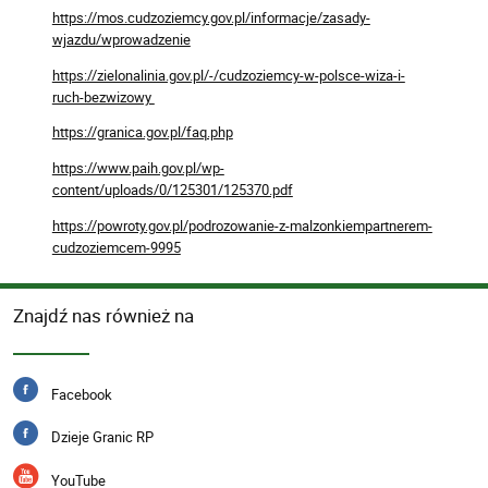
https://mos.cudzoziemcy.gov.pl/informacje/zasady-
wjazdu/wprowadzenie
https://zielonalinia.gov.pl/-/cudzoziemcy-w-polsce-wiza-i-
ruch-bezwizowy
https://granica.gov.pl/faq.php
https://www.paih.gov.pl/wp-
content/uploads/0/125301/125370.pdf
https://powroty.gov.pl/podrozowanie-z-malzonkiempartnerem-
cudzoziemcem-9995
Znajdź nas również na
Facebook
Dzieje Granic RP
YouTube