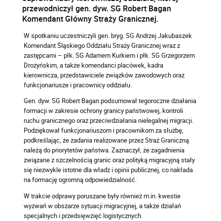
przewodniczył gen. dyw. SG Robert Bagan
Komendant Główny Straży Granicznej.
W spotkaniu uczestniczyli gen. bryg. SG Andrzej Jakubaszek
Komendant Śląskiego Oddziału Straży Granicznej wraz z
zastępcami – płk. SG Adamem Kurkiem i płk. SG Grzegorzem
Drożyńskim, a także komendanci placówek, kadra
kierownicza, przedstawiciele związków zawodowych oraz
funkcjonariusze i pracownicy oddziału.
Gen. dyw. SG Robert Bagan podsumował tegoroczne działania
formacji w zakresie ochrony granicy państwowej, kontroli
ruchu granicznego oraz przeciwdziałania nielegalnej migracji.
Podziękował funkcjonariuszom i pracownikom za służbę,
podkreślając, że zadania realizowane przez Straż Graniczną
należą do priorytetów państwa. Zaznaczył, że zagadnienia
związane z szczelnością granic oraz polityką migracyjną stały
się niezwykle istotne dla władz i opinii publicznej, co nakłada
na formację ogromną odpowiedzialność.
W trakcie odprawy poruszane były również m.in. kwestie
wyzwań w obszarze sytuacji migracyjnej, a także działań
specjalnych i przedsięwzięć logistycznych.