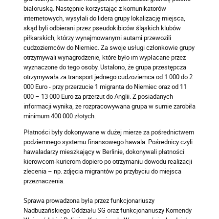
białoruską. Następnie korzystając z komunikatorów
internetowych, wysyłali do lidera grupy lokalizację miejsca,
skąd byli odbierani przez pseudokibiców śląskich klubów
piłkarskich, którzy wynajmowanymi autami przewozili
cudzoziemców do Niemiec. Za swoje usługi członkowie grupy
otrzymywali wynagrodzenie, które było im wypłacane przez
wyznaczone do tego osoby. Ustalono, że grupa przestępcza
otrzymywała za transport jednego cudzoziemca od 1 000 do 2
000 Euro - przy przerzucie 1 migranta do Niemiec oraz od 11
000 – 13 000 Euro za przerzut do Anglii. Z posiadanych
informacji wynika, że rozpracowywana grupa w sumie zarobiła
minimum 400 000 złotych.
Płatności były dokonywane w dużej mierze za pośrednictwem
podziemnego systemu finansowego hawala. Pośrednicy czyli
hawaladarzy mieszkający w Berlinie, dokonywali płatności
kierowcom-kurierom dopiero po otrzymaniu dowodu realizacji
zlecenia – np. zdjęcia migrantów po przybyciu do miejsca
przeznaczenia.
Sprawa prowadzona była przez funkcjonariuszy
Nadbużańskiego Oddziału SG oraz funkcjonariuszy Komendy