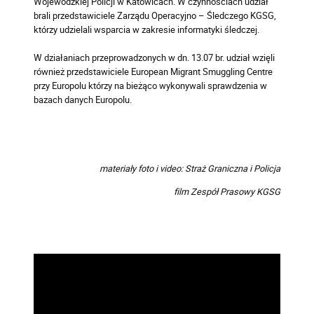
Wojewódzkiej Policji w Katowicach. W czynnościach udział
brali przedstawiciele Zarządu Operacyjno – Śledczego KGSG,
którzy udzielali wsparcia w zakresie informatyki śledczej.
W działaniach przeprowadzonych w dn. 13.07 br. udział wzięli
również przedstawiciele European Migrant Smuggling Centre
przy Europolu którzy na bieżąco wykonywali sprawdzenia w
bazach danych Europolu.
materiały foto i video: Straż Graniczna i Policja
film Zespół Prasowy KGSG