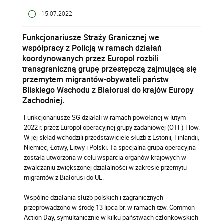
15.07.2022
Funkcjonariusze Straży Granicznej we
współpracy z Policją w ramach działań
koordynowanych przez Europol rozbili
transgraniczną grupę przestępczą zajmującą się
przemytem migrantów-obywateli państw
Bliskiego Wschodu z Białorusi do krajów Europy
Zachodniej.
Funkcjonariusze SG działali w ramach powołanej w lutym
2022 r. przez Europol operacyjnej grupy zadaniowej (OTF) Flow.
W jej skład wchodzili przedstawiciele służb z Estonii, Finlandii,
Niemiec, Łotwy, Litwy i Polski. Ta specjalna grupa operacyjna
została utworzona w celu wsparcia organów krajowych w
zwalczaniu zwiększonej działalności w zakresie przemytu
migrantów z Białorusi do UE.
Wspólne działania służb polskich i zagranicznych
przeprowadzono w środę 13 lipca br. w ramach tzw. Common
Action Day, symultanicznie w kilku państwach członkowskich