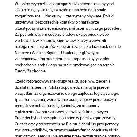
Wspólne czynności operacyjne służb prowadzone były od
kilku miesięcy. Jak się okazało grupa była doskonale
zorganizowana. Lider grupy – zatrzymany obywatel Polski
utrzymywał bezpośrednie kontakty o charakterze
przestępczym ze zleceniodawcami przemytniczego procederu.
Za pośrednictwem osób ze środowiska pseudokibiców
werbował tzw. kurierów, kierowców, którzy przewozili
nielegalnych migrantów z pogranicza polsko-białoruskiego do
Niemiec i Wielkiej Brytanii. Ustalono, iż głównymi
zleceniodawcami procederu przestępczego były osoby
pochodzenia arabskiego na stałe przebywające na terenie
Europy Zachodniej.
Część rozpracowywanej grupy realizującej ww. zlecenia
działała na terenie Polski i odpowiedzialna była przede
wszystkim za organizowanie całego zaplecza logistycznego,
tj. za tłumaczenia, werbowanie osób, które w przestępczym
procederze pełnią funkcję kurierów, za transporty
cudzoziemców oraz za kwestie rozliczeń finansowych.
Proceder był od początku do końca w pełni zorganizowany.
Cudzoziemcy po przybyciu na Białoruś sami lub przy pomocy
tzw. przewodników, za przyzwoleniem funkcjonariuszy służb
granicznych Białorusi nielegalnie przekraczali granicę polsko-