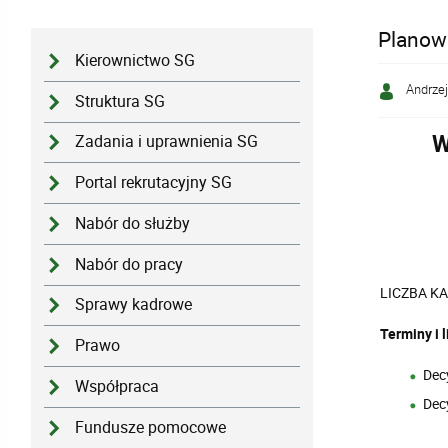
Planowa
Kierownictwo SG
Andrzej
Struktura SG
W
Zadania i uprawnienia SG
Portal rekrutacyjny SG
Nabór do służby
Nabór do pracy
LICZBA K
Sprawy kadrowe
Terminy i 
Prawo
Dec
Współpraca
Dec
Fundusze pomocowe