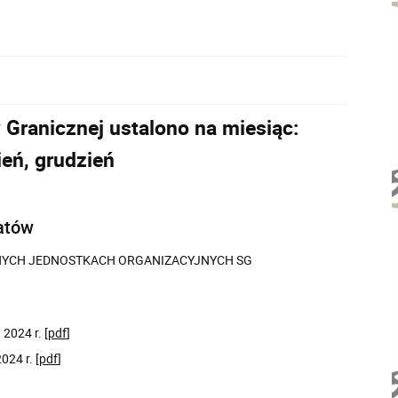
 Granicznej ustalono na miesiąc:
ień, grudzień
atów
NYCH JEDNOSTKACH ORGANIZACYJNYCH SG
2024 r. [
pdf
]
24 r. [
pdf
]