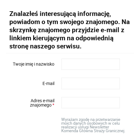
Znalazłeś interesującą informację,
powiadom o tym swojego znajomego. Na
skrzynkę znajomego przyjdzie e-mail z
linkiem kierującym na odpowiednią
stronę naszego serwisu.
Twoje imię i nazwisko
E-mail
Adres e-mail
znajomego
*
Wyrażam zgodę na przetwarzanie
moich danych osobowych w celu
realizacji usługi Newsletter
Komenda Główna Straży Granicznej.