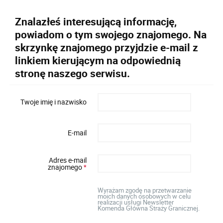
Znalazłeś interesującą informację,
powiadom o tym swojego znajomego. Na
skrzynkę znajomego przyjdzie e-mail z
linkiem kierującym na odpowiednią
stronę naszego serwisu.
Twoje imię i nazwisko
E-mail
Adres e-mail
znajomego
*
Wyrażam zgodę na przetwarzanie
moich danych osobowych w celu
realizacji usługi Newsletter
Komenda Główna Straży Granicznej.