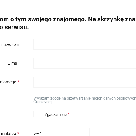
dom o tym swojego znajomego. Na skrzynkę znaj
o serwisu.
i nazwisko
E-mail
znajomego
*
Wyrażam zgodę na przetwarzanie moich danych osobowych w
Granicznej.
Zgadzam się
*
ormularza
5 + 4 =
*