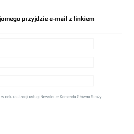
omego przyjdzie e-mail z linkiem
 celu realizacji usługi Newsletter Komenda Główna Straży