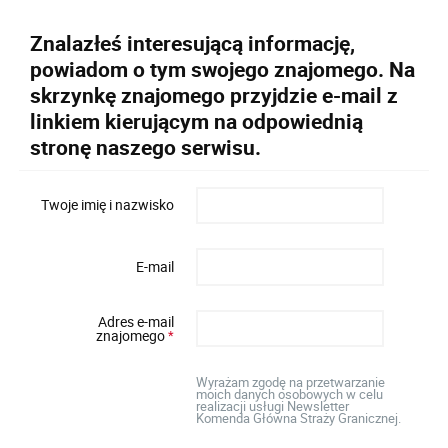
Znalazłeś interesującą informację,
powiadom o tym swojego znajomego. Na
skrzynkę znajomego przyjdzie e-mail z
linkiem kierującym na odpowiednią
stronę naszego serwisu.
Twoje imię i nazwisko
E-mail
Adres e-mail
znajomego
*
Wyrażam zgodę na przetwarzanie
moich danych osobowych w celu
realizacji usługi Newsletter
Komenda Główna Straży Granicznej.