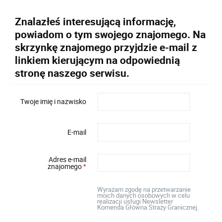
Znalazłeś interesującą informację,
powiadom o tym swojego znajomego. Na
skrzynkę znajomego przyjdzie e-mail z
linkiem kierującym na odpowiednią
stronę naszego serwisu.
Twoje imię i nazwisko
E-mail
Adres e-mail
znajomego
*
Wyrażam zgodę na przetwarzanie
moich danych osobowych w celu
realizacji usługi Newsletter
Komenda Główna Straży Granicznej.