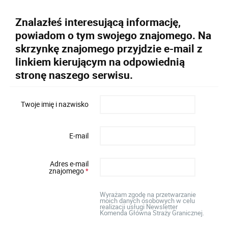
Znalazłeś interesującą informację,
powiadom o tym swojego znajomego. Na
skrzynkę znajomego przyjdzie e-mail z
linkiem kierującym na odpowiednią
stronę naszego serwisu.
Twoje imię i nazwisko
E-mail
Adres e-mail
znajomego
*
Wyrażam zgodę na przetwarzanie
moich danych osobowych w celu
realizacji usługi Newsletter
Komenda Główna Straży Granicznej.