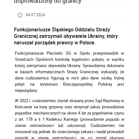
doprowadzony do granicy
04.07.2024
Funkcjonariusze Śląskiego Oddziału Straży
Granicznej zatrzymali obywatela Ukrainy, który
naruszał porządek prawny w Polsce.
Funkcjonariusze Placówki SG w Opolu przeprowadzili w
Strzelcach Opolskich kontrolę legalności pobytu, w wyniku
której zatrzymano obywatela Ukrainy. Sprawdzenia dokonane
w bazach informatycznych Straży Granicznej wykazały, że
dane cudzoziemca figurują w nich jako dane osoby, której
pobyt na terytorium Rzeczypospolitej Polskiej jest
niepożądany.
W 2022 r. cudzoziemiec został skazany przez Sąd Rejonowy w
Kościanie na karę grzywny oraz otrzymał zakaz prowadzenia
pojazdów mechanicznych na okres 4 lat za popełnienie czynu
z art. 178 a § 1 Kodeksu Karnego (
prowadzenie pojazdu w
stanie nietrzeźwości lub odurzenia
). Cudzoziemiec nie
stosował się jednak do orzeczonego zakazu i nadal prowadził
pojazdy w stanie nietrzeźwości, za co został skazany