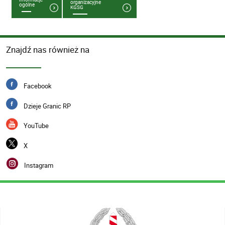
organizacyjne
ogólne
KGSG
Znajdź nas również na
Facebook
Dzieje Granic RP
YouTube
X
Instagram