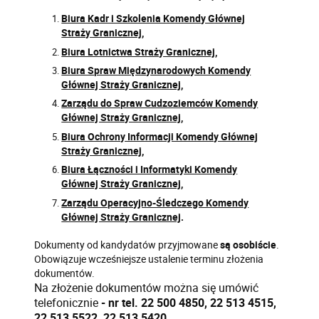
Biura Kadr i Szkolenia Komendy Głównej
Straży Granicznej
,
Biura Lotnictwa Straży Granicznej
,
Biura Spraw Międzynarodowych Komendy
Głównej Straży Granicznej
,
Zarządu do Spraw Cudzoziemców Komendy
Głównej Straży Granicznej
,
Biura Ochrony Informacji Komendy Głównej
Straży Granicznej
,
Biura Łączności i Informatyki Komendy
Głównej Straży Granicznej
,
Zarządu Operacyjno-Śledczego Komendy
Głównej Straży Granicznej
.
Dokumenty od kandydatów przyjmowane
są osobiście
.
Obowiązuje wcześniejsze ustalenie terminu złożenia
dokumentów.
Na złożenie dokumentów można się umówić
telefonicznie
- nr tel. 22 500 4850, 22 513 4515,
22 513 5522, 22 513 5420.