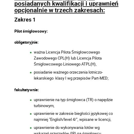
posiadanych kwalifikacji i uprawnień
opcjonalnie w trzech zakresach:
Zakres 1
Pilot śmigłowcowy:
obligatoryjnie:
ważna Licencja Pilota Śmigłowcowego
Zawodowego CPL(H) lub Licencja Pilota
Śmigłowcowego Liniowego ATPL(H),
posiadanie ważnego orzeczenia lotniczo-
lekarskiego klasy I wg przepisów Part-MED;
fakultatywnie:
uprawnienie na typ śmigłowca (TR) o napędzie
turbinowym,
uprawnienie w zakresie biegłości językowej co
najmniej "English/level 4/", wpisane w licencji,
uprawnienie do wykonywania lotów wg
wskazań przyrządów (IR) na śmigłowcu,