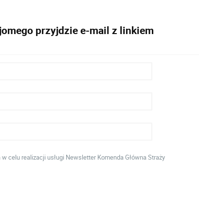
omego przyjdzie e-mail z linkiem
 celu realizacji usługi Newsletter Komenda Główna Straży