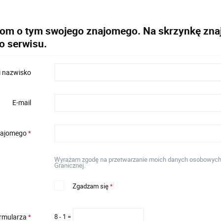
dom o tym swojego znajomego. Na skrzynkę znaj
o serwisu.
i nazwisko
E-mail
znajomego
*
Wyrażam zgodę na przetwarzanie moich danych osobowych w
Granicznej.
Zgadzam się
*
ormularza
8 - 1 =
*