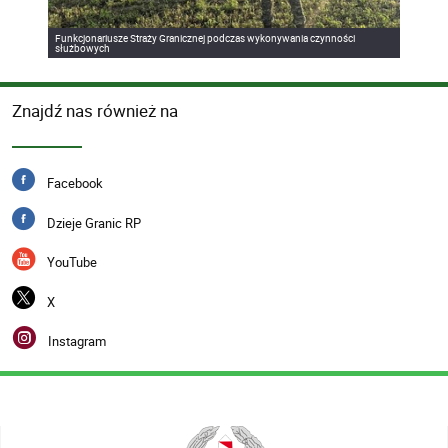
Funkcjonariusze Straży Granicznej podczas wykonywania czynności
służbowych
Znajdź nas również na
Facebook
Dzieje Granic RP
YouTube
X
Instagram