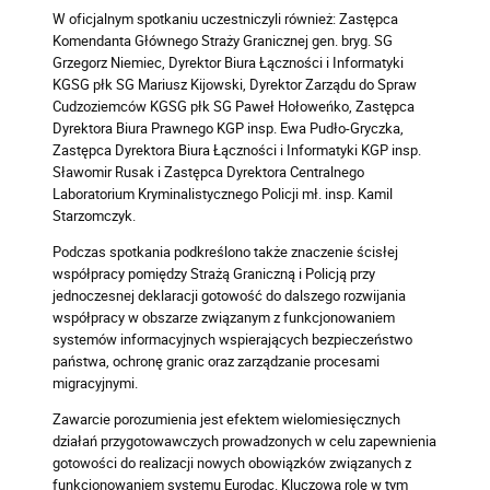
W oficjalnym spotkaniu uczestniczyli również: Zastępca
Komendanta Głównego Straży Granicznej gen. bryg. SG
Grzegorz Niemiec, Dyrektor Biura Łączności i Informatyki
KGSG płk SG Mariusz Kijowski, Dyrektor Zarządu do Spraw
Cudzoziemców KGSG płk SG Paweł Hołoweńko, Zastępca
Dyrektora Biura Prawnego KGP insp. Ewa Pudło-Gryczka,
Zastępca Dyrektora Biura Łączności i Informatyki KGP insp.
Sławomir Rusak i Zastępca Dyrektora Centralnego
Laboratorium Kryminalistycznego Policji mł. insp. Kamil
Starzomczyk.
Podczas spotkania podkreślono także znaczenie ścisłej
współpracy pomiędzy Strażą Graniczną i Policją przy
jednoczesnej deklaracji gotowość do dalszego rozwijania
współpracy w obszarze związanym z funkcjonowaniem
systemów informacyjnych wspierających bezpieczeństwo
państwa, ochronę granic oraz zarządzanie procesami
migracyjnymi.
Zawarcie porozumienia jest efektem wielomiesięcznych
działań przygotowawczych prowadzonych w celu zapewnienia
gotowości do realizacji nowych obowiązków związanych z
funkcjonowaniem systemu Eurodac. Kluczową rolę w tym