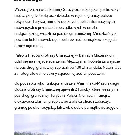
Wczoraj, 2 czerwca, kamery Straży Granicznej zarejestrowały
mężczyznę, kobietę oraz dziecko w rejonie granicy polsko-
rosyjskiej. Turyści, mimo widocznych tablic informacyjnych,
mówiących o przepisach porządkowych w strefie
nadgranicznej, weszli na pas drogi granicznej. Mieszkańcy z
powiatu bełchatowskiego robili również pamiątkowe zdjęcia
strony sąsiedniej.
Patrol z Placówki Straży Granicznej w Baniach Mazurskich
udał się na miejsce zdarzenia. Mężczyzna i kobieta za wejście
na pas drogi granicznej zapłacili po 100 zł mandatu. Natomiast
za fotografowanie strony sąsiedniej zostali pouczeni.
Od początku roku funkcjonariusze z Warmińsko-Mazurskiego
Oddziału Straży Granicznej ujawnili 24 osoby, które weszły na
pas drogi granicznej. Turyści z Polski, Niemiec i Francji z
ciekawości złamali przepisy, bo z bliska chcieli zobaczyć
granicę polsko-rosyjską, lub zrobić sobie pamiątkowe zdjęcie.